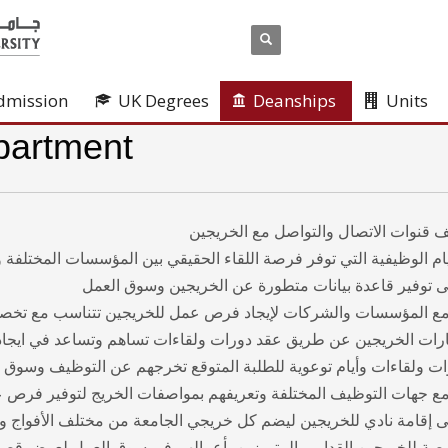
dmission
UK Degrees
Deanships
Units
partment