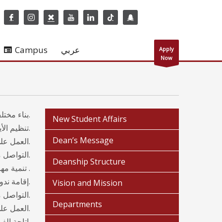
Campus
عربي
Apply
Now
بناء مختلف قنوات الاتصال والتواصل مع الخريجين.
New Student Affairs
تنظيم الأيام الوظيفية التي توفر فرصة اللقاء الحقيقي بين المؤسسات المختلفة و الباحثين عن العمل.
Dean’s Message
العمل على توفير قاعدة بيانات متطورة عن الخريجين وسوق العمل.
التواصل مع المؤسسات والشركات لإيجاد فرص عمل للخريجين تتناسب مع تخصصاتهم وميولهم.
Deanship Structure
تنمية مهارات الخريجين عن طريق عقد دورات ولقاءات تساهم وتساعد في ايجاد فرص وظيفية .
إقامة ندوات ولقاءات وأيام توعوية للطلبة المتوقع تخرجهم عن التوظيف وسوق العمل والية عمل السيرة الذاتية و المقابلات.
Vision and Mission
التواصل مع جهات التوظيف المختلفة وتعريفهم بمواصفات الخريج لتوفير فرص عمل مناسبة له.
Departments
العمل على إقامة نادي للخريجين ليضم كل خريجي الجامعة من مختلف الأفواج والتخصصات.
إتاحة الفرصة للخريجين القدامى المتميزين بأعمالهم في سوق العمل لعرض قصص نجاحاتهم خلال لقاءات دورية.