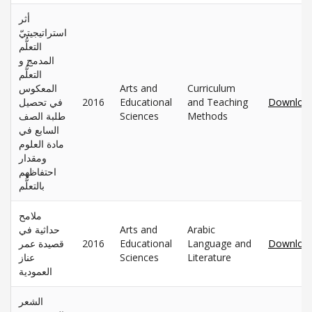
أثر
استراتيجيتيّ
التعلُّم
المدمج و
التعلُّم
المعكوس
Arts and
Curriculum
في تحصيل
2016
Educational
and Teaching
Downloa
طلبة الصف
Sciences
Methods
السابع في
مادة العلوم
ومقدار
احتفاظهم
بالتعلُّم
ملامح
حداثية في
Arts and
Arabic
قصيدة عمر
2016
Educational
Language and
Downloa
عناز
Sciences
Literature
العمودية
الشعر