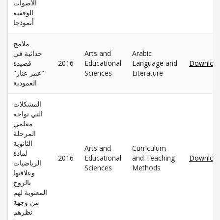
الأصوات
الوقفية
أنموذجا
ملامح
حداثية في
Arts and
Arabic
قصيدة
2016
Educational
Language and
Downloa
"عمر عناز"
Sciences
Literature
العمودية
المشكلات
التي تواجه
معلمي
المرحلة
الثانوية
Arts and
Curriculum
لمادة
2016
Educational
and Teaching
Downloa
الرياضيات
Sciences
Methods
وعلاقتها
بالروح
المعنوية لهم
من وجهة
نظرهم