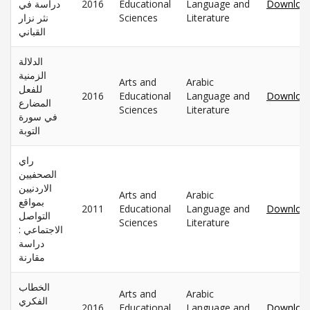
دراسة في
2016
Educational
Language and
Downloa
نثر نزار
Sciences
Literature
القباني
الدلالة
الزمنية
Arts and
Arabic
للفعل
2016
Educational
Language and
Downloa
المضارع
Sciences
Literature
في سورة
التوبة
راي
الصحفيين
الاردنيين
Arts and
Arabic
بمواقع
2011
Educational
Language and
Downloa
التواصل
Sciences
Literature
الاجتماعي :
دراسة
مقارنة
الخطاب
Arts and
Arabic
الفكري
2016
Educational
Language and
Downloa