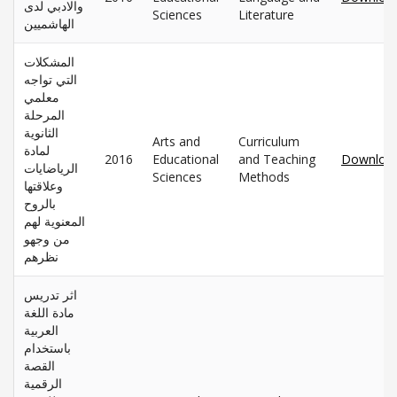
والادبي لدى
Sciences
Literature
الهاشميين
المشكلات
التي تواجه
معلمي
المرحلة
الثانوية
Arts and
Curriculum
لمادة
2016
Educational
and Teaching
Downloa
الرياضايات
Sciences
Methods
وعلاقتها
بالروح
المعنوية لهم
من وجهو
نظرهم
اثر تدريس
مادة اللغة
العربية
باستخدام
القصة
الرقمية