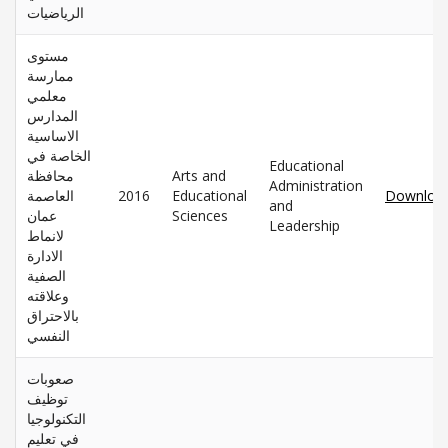
الرياضيات
مستوى
ممارسة
معلمي
المدارس
الاساسية
الخاصة في
Educational
محافظة
Arts and
Administration
العاصمة
2016
Educational
Downloa
and
عمان
Sciences
Leadership
لانماط
الادارة
الصفية
وعلاقته
بالاحتراق
النفسي
صعوبات
توظيف
التكنولوجيا
في تعليم