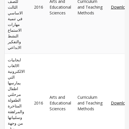
للصف
Arts and
Curriculum
الثالث
2016
Educational
and Teaching
Downloa
الاساسي
Sciences
Methods
في تنمية
مهارات
الاستماع
النشط
والتفكير
الابداعي
ايجابيات
الالعاب
الالكترونية
التي
يمارسها
اطفال
مرحلتي
Arts and
Curriculum
الطفولة
2016
Educational
and Teaching
Downloa
المتاخرة
Sciences
Methods
والمراهقة
وسلبياتها
من وجهة
نظر