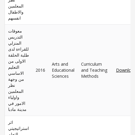
المعلمين
والاطفال
انفسهم
معوقات
التدريس
المنزلي
للقراءة لدى
طلبة الحلقة
الاولى من
Arts and
Curriculum
التعليم
2016
Educational
and Teaching
Downloa
الاساسي
Sciences
Methods
من وجهة
نظر
المعلمين
واولياء
الامور في
مدينة مادبا
اثر
استراتيجيتي
التعلم