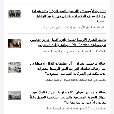
“الشرق الأوسط” و”الحسين للسرطان” تبحثان شراكة
نوعية لتوظيف الذكاء الاصطناعي في تطوير الرعاية
الصحية
بحثت جامعة الشرق الأوسط ومؤسسة الحسين للسرطان آ...
جامعة الشرق الأوسط تحصد جائزة أفضل عرض تقديمي
في مسابقة PMI Jordan الوطنية لإدارة المشاريع
واصلت جامعة الشرق الأوسط ترسيخ حضورها في المحاف...
رسالة ماجستير بعنوان: “أثر تطبيقات الذكاء الاصطناعي
على رشاقة سلسلة التوريد: الدور الوسيط للقدرات
الديناميكية في الشركات الصناعية السعودية”
نوقشت في كلية الأعمال بجامعة الشرق الأوسط رسالة...
رسالة ماجستير بعنوان: “المسؤولية الجزائية للبنك عن
انتهاك السرية المصرفية والبيانات الشخصية للعميل وفقاً
للقانون الأردني دراسة مقارنة”
نوقشت في كلية الحقوق بجامعة الشرق الأوسط رسالة ...