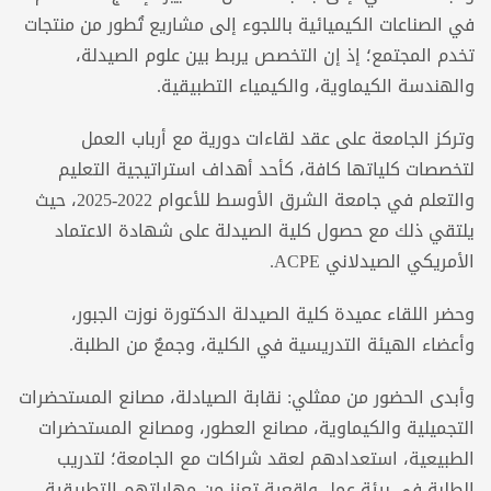
في الصناعات الكيميائية باللجوء إلى مشاريع تُطور من منتجات
تخدم المجتمع؛ إذ إن التخصص يربط بين علوم الصيدلة،
والهندسة الكيماوية، والكيمياء التطبيقية.
وتركز الجامعة على عقد لقاءات دورية مع أرباب العمل
لتخصصات كلياتها كافة، كأحد أهداف استراتيجية التعليم
والتعلم في جامعة الشرق الأوسط للأعوام 2022-2025، حيث
يلتقي ذلك مع حصول كلية الصيدلة على شهادة الاعتماد
الأمريكي الصيدلاني ACPE.
وحضر اللقاء عميدة كلية الصيدلة الدكتورة نوزت الجبور،
وأعضاء الهيئة التدريسية في الكلية، وجمعٌ من الطلبة.
وأبدى الحضور من ممثلي: نقابة الصيادلة، مصانع المستحضرات
التجميلية والكيماوية، مصانع العطور، ومصانع المستحضرات
الطبيعية، استعدادهم لعقد شراكات مع الجامعة؛ لتدريب
الطلبة في بيئة عمل واقعية تعزز من مهاراتهم التطبيقية.