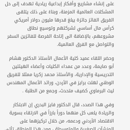
على إنشاء مشاريع وأفكار إبداعية ريادية تهدف إلى حل
المشكلات العالمية المزمنة، وبناءً على ذلك يتلقى
الفريق الفائز جائزة يبلغ قدرها مليون دولار أمريكي
كرأس مال أساسي لشركتهم وتوسيع نطاق
مشروعهم، بالإضافة الى إتاحة الفرصة للفائزين السفر
والتواصل مع الفرق العالمية.
وحضر اللقاء عميد كلية الأعمال الأستاذ الدكتور هشام
أبو صايمة، وعدد من عمداء الكليات وأعضاء الهيئتين
التدريسية والإدارية، والأستاذ محمد زكريا ممثلا للفريق
الوطني لهلت برايز في الأردن، ورائد الأعمال المهندس
ليث البرماوي كضيف متحدث، وجمع من الطلبة .
وفي هذا الصدد، قال الدكتور فايز البدري إن الابتكار
والريادة يلعب كل منهما دوراً بارزاً في الارتقاء بسوية
الاقتصاد الأردني ودعمه، من خلال تركيزهما على
المنشآت الصغيرة والمتوسطة ، ومن هذا المنطلق تأتي