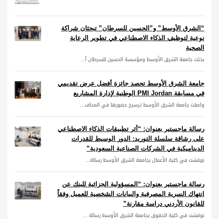
“الشرق الأوسط” و”الحسين للسرطان” تبحثان شراكة
نوعية لتوظيف الذكاء الاصطناعي في تطوير الرعاية
الصحية
بحثت جامعة الشرق الأوسط ومؤسسة الحسين للسرطان آ...
جامعة الشرق الأوسط تحصد جائزة أفضل عرض تقديمي
في مسابقة PMI Jordan الوطنية لإدارة المشاريع
واصلت جامعة الشرق الأوسط ترسيخ حضورها في المحاف...
رسالة ماجستير بعنوان: “أثر تطبيقات الذكاء الاصطناعي
على رشاقة سلسلة التوريد: الدور الوسيط للقدرات
الديناميكية في الشركات الصناعية السعودية”
نوقشت في كلية الأعمال بجامعة الشرق الأوسط رسالة...
رسالة ماجستير بعنوان: “المسؤولية الجزائية للبنك عن
انتهاك السرية المصرفية والبيانات الشخصية للعميل وفقاً
للقانون الأردني دراسة مقارنة”
نوقشت في كلية الحقوق بجامعة الشرق الأوسط رسالة ...