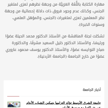
مھارة الكتابة باللُّغَة العَرَبِيَّة من وجھة نظرھم تعزى لمتغیر
الجنس، وکذلك عدم وجود فروق ذات دلالة إحصائیة من وجھة
نظر المعلمین تعزى لمتغیرات (الجنس، والمؤهل العلمي،
وسنوات الخبرة).
تشكلت لجنة المناقشة من الأستاذ الدكتور محمد الحيلة عضوًا
ورئيسًا، والأستاذ الدكتور خليل السعيد مشرفًا، والدكتورة
صباح النوايسه عضوًا، والأستاذ الدكتور يوسف محمود عاروري
عضوًا من خارج الجامعة (الجامعة الأردنية).
أخبار الجامعة
جامعة الشرق الأوسط تؤكد التزامها بتمكين الشباب الأيتام
عبر شراكتها مع صندوق الأمان