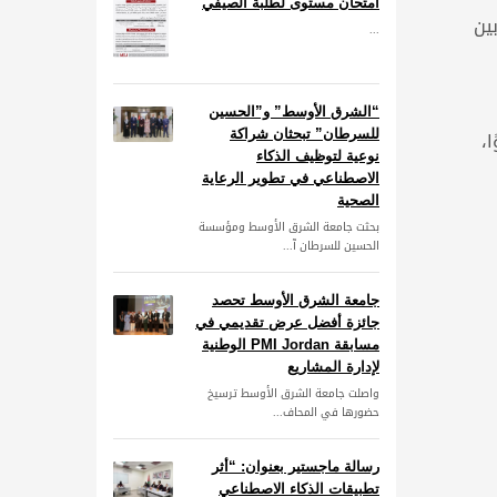
امتحان مستوى لطلبة الصيفي
ين
...
“الشرق الأوسط” و”الحسين
،
للسرطان” تبحثان شراكة
نوعية لتوظيف الذكاء
الاصطناعي في تطوير الرعاية
الصحية
بحثت جامعة الشرق الأوسط ومؤسسة
الحسين للسرطان آ...
جامعة الشرق الأوسط تحصد
جائزة أفضل عرض تقديمي في
مسابقة PMI Jordan الوطنية
لإدارة المشاريع
واصلت جامعة الشرق الأوسط ترسيخ
حضورها في المحاف...
رسالة ماجستير بعنوان: “أثر
تطبيقات الذكاء الاصطناعي