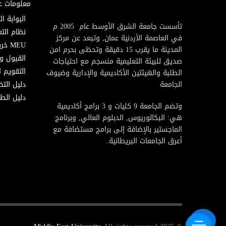
معلومات ع
البوابة ال
تأسست جامعة الشرق الأوسط عام 2005 م
نظام التع
في العاصمة الأردنية عمان, وتبعد عن مركز
MEU خريطة
المدينة ما يقرب 15 دقيقة وتحظى بحرم امن
القبول و
صديق للبيئة التعليمية منسجم مع احتياجات
التقويم ا
الطلبة والهيئتين الأكاديمية والإدارية وضيوف
الجامعة
دليل الت
دليل الطا
وتضم الجامعة 9 كليات و 3 برامج أكاديمية
هي: البكالوريوس, الدبلوم العالي, وبرنامج
الماجستير بالإضافة إلى برامج مستضافة مع
أعرق الجامعات البريطانية.