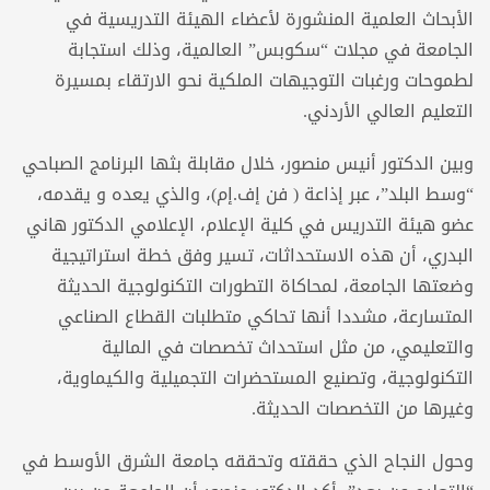
الأبحاث العلمية المنشورة لأعضاء الهيئة التدريسية في
الجامعة في مجلات “سكوبس” العالمية، وذلك استجابة
لطموحات ورغبات التوجيهات الملكية نحو الارتقاء بمسيرة
التعليم العالي الأردني.
وبين الدكتور أنيس منصور، خلال مقابلة بثها البرنامج الصباحي
“وسط البلد”، عبر إذاعة ( فن إف.إم)، والذي يعده و يقدمه،
عضو هيئة التدريس في كلية الإعلام، الإعلامي الدكتور هاني
البدري، أن هذه الاستحداثات، تسير وفق خطة استراتيجية
وضعتها الجامعة، لمحاكاة التطورات التكنولوجية الحديثة
المتسارعة، مشددا أنها تحاكي متطلبات القطاع الصناعي
والتعليمي، من مثل استحداث تخصصات في المالية
التكنولوجية، وتصنيع المستحضرات التجميلية والكيماوية،
وغيرها من التخصصات الحديثة.
وحول النجاح الذي حققته وتحققه جامعة الشرق الأوسط في