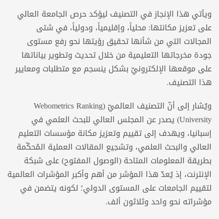
ويأتي هذا الإنجاز في التصنيف ليؤكد حرص الجامعة العالي
على تعزيز مكانتها: محلياً، وإقليمياً، ودولياً، في شتى
المجالات التي من شأنها تحقيق رؤيتها نحو رفع مستوى
جودة مخرجاتها التعليمية من خلال تحديث وتطوير بياناتها
على موقعها الإلكترونيّ بشكل ينسجم مع متطلبات ومعايير
هذا التصنيف.
ويٌشار إلى أنّ التصنيف العالميّ (Webometrics Ranking
University) يصدر عن المجلس العالي للبحث العلمي في
إسبانيا، ويهدف إلى تقييم وتعزيز مكانة مؤسسات التعليم
العالي والبحث العلمي، وتشجيع المقالات العملية المُحكّمة
بطريقة المعلومات المتاحة (الوصول المفتوح) على شبكة
الإنترنت، إذ يُعدّ هذا المؤشر من أهم وأكبر المؤشرات العالمية
لتقييم الجامعات على المستوى الدولي؛ لكونه يتضمن في
مؤشراته نحو واحد وثلاثون ألف.