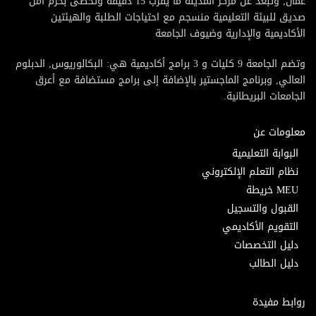
عمان, وتبعد عن مركز المدينة ما يقرب 15 دقيقة وتحظى بحرم امن
صديق للبيئة التعليمية منسجم مع احتياجات الطلبة والهيئتين
الأكاديمية والإدارية وضيوف الجامعة
وتضم الجامعة 9 كليات و 3 برامج أكاديمية هي: البكالوريوس, الدبلوم
العالي, وبرنامج الماجستير بالإضافة إلى برامج مستضافة مع أعرق
الجامعات البريطانية.
معلومات عن
البوابة التعليمية
نظام التعلم الإلكتروني
MEU خريطة
القبول والتسجيل
التقويم الأكاديمي
دليل التخصصات
دليل الطالب
روابط مفيدة