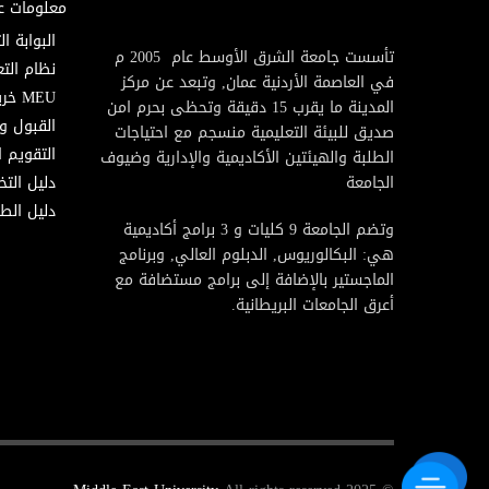
معلومات ع
البوابة ال
تأسست جامعة الشرق الأوسط عام 2005 م
نظام التع
في العاصمة الأردنية عمان, وتبعد عن مركز
MEU خريطة
المدينة ما يقرب 15 دقيقة وتحظى بحرم امن
القبول و
صديق للبيئة التعليمية منسجم مع احتياجات
التقويم ا
الطلبة والهيئتين الأكاديمية والإدارية وضيوف
الجامعة
دليل الت
دليل الطا
وتضم الجامعة 9 كليات و 3 برامج أكاديمية
هي: البكالوريوس, الدبلوم العالي, وبرنامج
الماجستير بالإضافة إلى برامج مستضافة مع
أعرق الجامعات البريطانية.