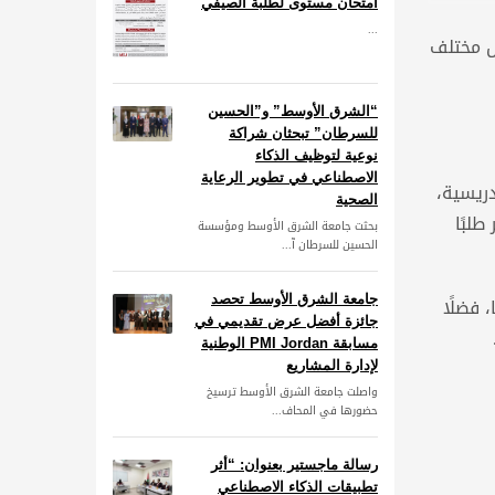
امتحان مستوى لطلبة الصيفي
...
وإقليمية تمثل مختلف
“الشرق الأوسط” و”الحسين
للسرطان” تبحثان شراكة
نوعية لتوظيف الذكاء
الاصطناعي في تطوير الرعاية
دريسية،
الصحية
لبًا
بحثت جامعة الشرق الأوسط ومؤسسة
الحسين للسرطان آ...
جامعة الشرق الأوسط تحصد
 فضلًا
جائزة أفضل عرض تقديمي في
مسابقة PMI Jordan الوطنية
لإدارة المشاريع
واصلت جامعة الشرق الأوسط ترسيخ
حضورها في المحاف...
رسالة ماجستير بعنوان: “أثر
تطبيقات الذكاء الاصطناعي