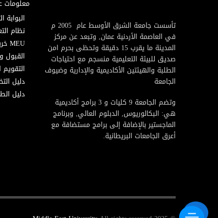
معلومات ع
البوابة ال
تأسست جامعة الشرق الأوسط عام 2005 م
نظام التع
في العاصمة الأردنية عمان, وتبعد عن مركز
MEU خريطة
المدينة ما يقرب 15 دقيقة وتحظى بحرم امن
القبول و
صديق للبيئة التعليمية منسجم مع احتياجات
التقويم ا
الطلبة والهيئتين الأكاديمية والإدارية وضيوف
الجامعة
دليل الت
دليل الطا
وتضم الجامعة 9 كليات و 3 برامج أكاديمية
هي: البكالوريوس, الدبلوم العالي, وبرنامج
الماجستير بالإضافة إلى برامج مستضافة مع
أعرق الجامعات البريطانية.