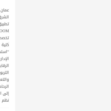
عمان 
الشرق
تطبيق
تخصص 
كلية ا
“استخ
الإدا
الرقاب
التربو
والتعل
الرحا
إلى ا
نظم ا