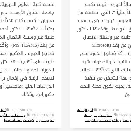
الاً لدورة ” كيف تكتب
عقدت كلية العلوم التربوية،
 بحثياً “، التي انطلقت من
جامعة الشرق الأوسط، دورة
العلوم التربوية، في جامعة
بعنوان ” كيف تكتبُ مُخطَّطاً
 الأوسط، وقدَّمها الدكتور
بحثياً “، قدَّمها الدكتور أحمد
بية عبرَ وسيلة الاتصال
طبية عبرَ وسيلة الاتصال المَ
المَرئيّ عن بُعْد (Microsoft
عن بُعْد (MS TEAMS). وأكَّد
Teams) . أكَّدَ مُحاضِرُ الدورة على
مُحاضِرُ الدورة ، الدكتور أحمد
 القواعد والخطوات شبه
طبية، على أهمية عقد مثل
لية، التي يُحدِّدُها الطالب
الدورات لجميع الطلاب الذين
 بها؛ ليتمكن من تنفيذ
لديهم الرغبة في إكمال برا
ه، بحيث تكون خطة البحث
الدراسات العليا (ماجستير أو
 عن
دكتوراه)، وكذلك
PUBLISHED IN
أخبار الجامعة
PUBLISHED IN
أخبار
TAGGED
التعليم عن بعد
,
جامعة
TAGGED UNDER:
جامعة الشرق الأوس
لأوسط
,
دورات جامعة الشرق الاوسط
العلوم التربوية
,
كيف تكتب مخططا بحثيا