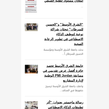
امتحان مستوى لطلبة الصيفي
للجامعات بإمكانية المشاركة
...
PUBLISHED IN
أخبار الجامعة
TAGGED UNDER:
جامعة الشرق الأوسط
“الشرق الأوسط” و”الحسين
للسرطان” تبحثان شراكة
نوعية لتوظيف الذكاء
الاصطناعي في تطوير الرعاية
الصحية
بحثت جامعة الشرق الأوسط ومؤسسة
الحسين للسرطان آ...
جامعة الشرق الأوسط تحصد
جائزة أفضل عرض تقديمي في
مسابقة PMI Jordan الوطنية
لإدارة المشاريع
واصلت جامعة الشرق الأوسط ترسيخ
حضورها في المحاف...
رسالة ماجستير بعنوان: “أثر
تطبيقات الذكاء الاصطناعي