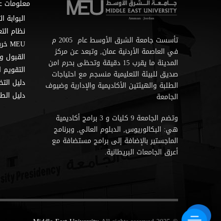
معلومات ع
البوابة ال
نظام التع
تأسست جامعة الشرق الأوسط عام 2005 م
MEU خريطة
في العاصمة الأردنية عمان, وتبعد عن مركز
القبول و
المدينة ما يقرب 15 دقيقة وتحظى بحرم امن
التقويم ا
صديق للبيئة التعليمية منسجم مع احتياجات
دليل الت
الطلبة والهيئتين الأكاديمية والإدارية وضيوف
دليل الطا
الجامعة
وتضم الجامعة 9 كليات و 3 برامج أكاديمية
هي: البكالوريوس, الدبلوم العالي, وبرنامج
الماجستير بالإضافة إلى برامج مستضافة مع
أعرق الجامعات البريطانية.