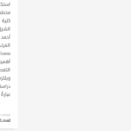
استكم
مخططاً
كلية 
الشرق
أحمد ط
أهمية
التفصي
ويلتزم
دراست
عبارةٌ
 UNDER:
الشرق ا