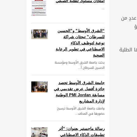
امتحان مستوى لطلبة الصيفي
...
ددٍ من
ؤ
“الشرق الأوسط” و”الحسين
للسرطان” تبحثان شراكة
نوعية لتوظيف الذكاء
 الطلبة
الاصطناعي في تطوير الرعاية
الصحية
بحثت جامعة الشرق الأوسط ومؤسسة
الحسين للسرطان آ...
جامعة الشرق الأوسط تحصد
جائزة أفضل عرض تقديمي في
مسابقة PMI Jordan الوطنية
لإدارة المشاريع
واصلت جامعة الشرق الأوسط ترسيخ
حضورها في المحاف...
رسالة ماجستير بعنوان: “أثر
تطبيقات الذكاء الاصطناعي