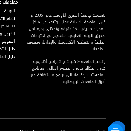
معلومات ع
البوابة ال
تأسست جامعة الشرق الأوسط عام 2005 م
نظام التع
في العاصمة الأردنية عمان, وتبعد عن مركز
MEU خريطة
المدينة ما يقرب 15 دقيقة وتحظى بحرم امن
القبول و
صديق للبيئة التعليمية منسجم مع احتياجات
التقويم ا
الطلبة والهيئتين الأكاديمية والإدارية وضيوف
الجامعة
دليل الت
دليل الطا
وتضم الجامعة 9 كليات و 3 برامج أكاديمية
هي: البكالوريوس, الدبلوم العالي, وبرنامج
الماجستير بالإضافة إلى برامج مستضافة مع
أعرق الجامعات البريطانية.