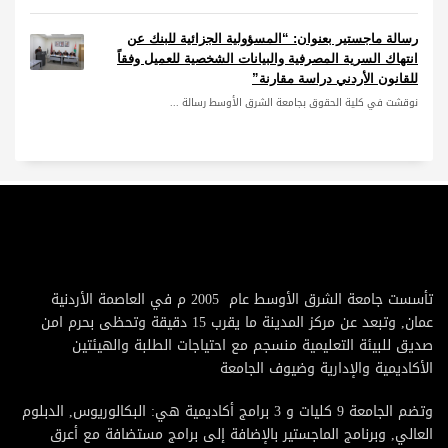
رسالة ماجستير بعنوان: “المسؤولية الجزائية للبنك عن
انتهاك السرية المصرفية والبيانات الشخصية للعميل وفقاً
للقانون الأردني دراسة مقارنة”
نوقشت في كلية الحقوق بجامعة الشرق الأوسط رسالة ...
تأسست جامعة الشرق الأوسط عام 2005 م في العاصمة الأردنية
عمان, وتبعد عن مركز المدينة ما يقرب 15 دقيقة وتحظى بحرم امن
صديق للبيئة التعليمية منسجم مع احتياجات الطلبة والهيئتين
الأكاديمية والإدارية وضيوف الجامعة
وتضم الجامعة 9 كليات و 3 برامج أكاديمية هي: البكالوريوس, الدبلوم
العالي, وبرنامج الماجستير بالإضافة إلى برامج مستضافة مع أعرق