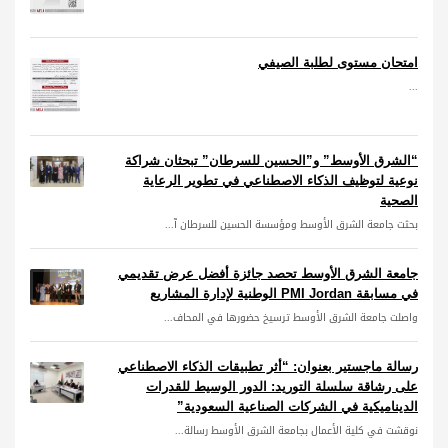
امتحان مستوى لطلبة الصيفي
...
“الشرق الأوسط” و”الحسين للسرطان” تبحثان شراكة
نوعية لتوظيف الذكاء الاصطناعي في تطوير الرعاية
الصحية
بحثت جامعة الشرق الأوسط ومؤسسة الحسين للسرطان آ...
جامعة الشرق الأوسط تحصد جائزة أفضل عرض تقديمي
في مسابقة PMI Jordan الوطنية لإدارة المشاريع
واصلت جامعة الشرق الأوسط ترسيخ حضورها في المحاف...
رسالة ماجستير بعنوان: “أثر تطبيقات الذكاء الاصطناعي
على رشاقة سلسلة التوريد: الدور الوسيط للقدرات
الديناميكية في الشركات الصناعية السعودية”
نوقشت في كلية الأعمال بجامعة الشرق الأوسط رسالة...