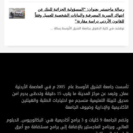
رسالة ماجستير بعنوان: “المسؤولية الجزائية للبنك عن
انتهاك السرية المصرفية والبيانات الشخصية للعميل وفقاً
للقانون الأردني دراسة مقارنة”
نوقشت في كلية الحقوق بجامعة الشرق الأوسط رسالة ...
تأسست جامعة الشرق الأوسط عام 2005 م في العاصمة الأردنية
عمان, وتبعد عن مركز المدينة ما يقرب 15 دقيقة وتحظى بحرم امن
صديق للبيئة التعليمية منسجم مع احتياجات الطلبة والهيئتين
الأكاديمية والإدارية وضيوف الجامعة
وتضم الجامعة 9 كليات و 3 برامج أكاديمية هي: البكالوريوس, الدبلوم
العالي, وبرنامج الماجستير بالإضافة إلى برامج مستضافة مع أعرق