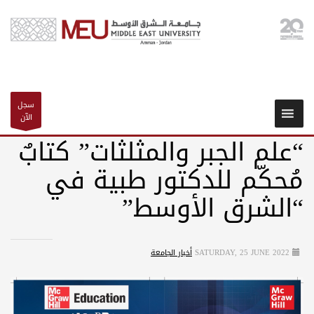
سجل
الآن
“علم الجبر والمثلثات” كتابٌ
مُحكّم للدكتور طبية في
“الشرق الأوسط”
SATURDAY, 25 JUNE 2022
أخبار الجامعة