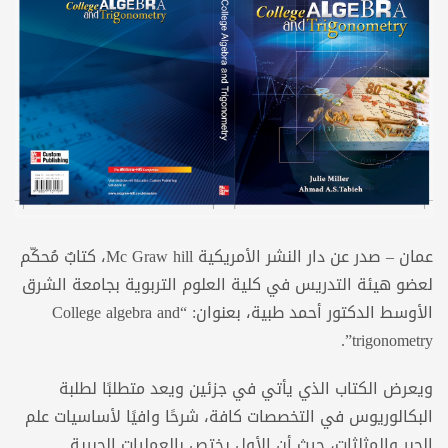
عمان – صدر عن دار النشر الأمريكية Mc Graw hill، كتابٌ مُحكّم
لعضو هيئة التدريس في كلية العلوم التربوية بجامعة الشرق
الأوسط الدكتور أحمد طبية، بعنوان: “College algebra and
trigonometry”.
ويعرض الكتاب الذي يأتي في جزئين ويعد متطلبًا لطلبة
البكالوريوس في التخصصات كافة، شرحًا وافيًا لأساسيات علم
الجبر والمثلثات، حيث أن الأول يختص بالعمليات الجبرية