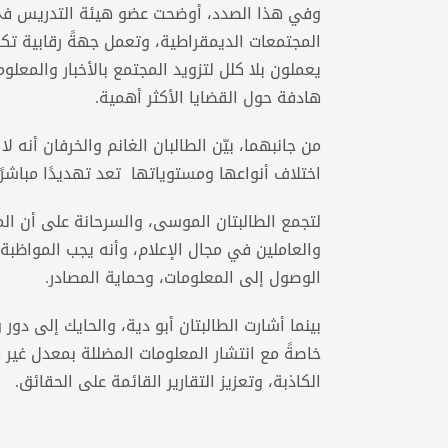
وفي هذا الصدد، أوضحت عضو هيئة التدريس في كل
المجتمعات الديمقراطية، وتعمل جهةً رقابية تك
يعملون بلا كلل لتزويد المجتمع بالأخبار والمعلو
هادفة حول القضايا الأكثر أهمية.
من جانبهما، بيّن الطالبان الغانم والخرفان أنه
اختلاف أنواعها ومستوياتها تعد تهديدًا مباشرًا
لتجمع الطالبتان الموسى، والسرحانة على أن ال
والعاملين في مجال الإعلام، وأنه يجب المواظب
الوصول إلى المعلومات، وحماية المصادر.
بينما أشارت الطالبتان أبو دية، والحايك إلى دو
خاصةً مع انتشار المعلومات المضللة بمعدل غي
الكاذبة، وتعزيز التقارير القائمة على الحقائق.