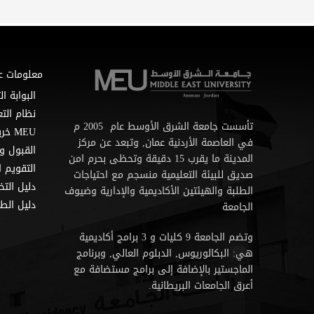
معلومات ع
البوابة ال
نظام التع
تأسست جامعة الشرق الأوسط عام 2005 م
MEU خريطة
في العاصمة الأردنية عمان, وتبعد عن مركز
القبول و
المدينة ما يقرب 15 دقيقة وتحظى بحرم امن
التقويم ا
صديق للبيئة التعليمية منسجم مع احتياجات
دليل الت
الطلبة والهيئتين الأكاديمية والإدارية وضيوف
دليل الطا
الجامعة
وتضم الجامعة 9 كليات و 3 برامج أكاديمية
هي: البكالوريوس, الدبلوم العالي, وبرنامج
الماجستير بالإضافة إلى برامج مستضافة مع
أعرق الجامعات البريطانية.