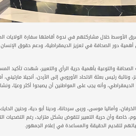
الشرق الأوسط خلال مشاركتهم في ندوة أقامتها سفارة الولايات ال
عن أهمية دور الصحافة في تعزيز الديمقراطية، ودعم حقوق الإنسان، 
ة الصحافة والتوعية بأهمية حرية الرأي والتعبير، شهدت تأكيد المس
 ونائبة رئيس بعثة الاتحاد الأوروبي إلى الأردن، أنجيلا مارتيني، أ
لديمقراطي، وأنه يجب على المواطنين أن يصبحوا أكثر وعيًا، ونشاط
 الخرفان، وأماليا موسى، وربى سرحانة، ودينا أبو دية، وحنين الحايك
يوم، خاصة وأن حرية التعبير تتقوض بشكل متزايد، رغم التضحيات ال
ياتهم لتقديم الحقيقة والمساعدة في إعلام الجمهور.