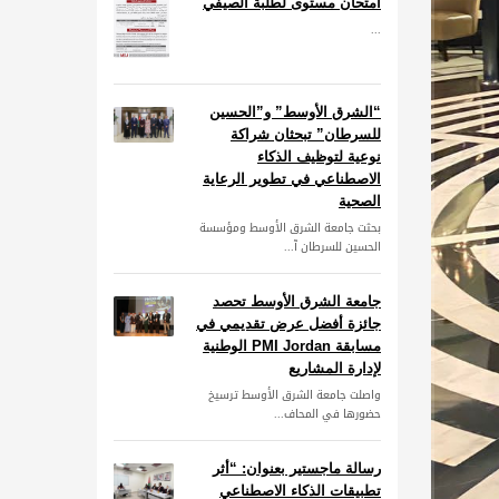
امتحان مستوى لطلبة الصيفي
...
“الشرق الأوسط” و”الحسين
للسرطان” تبحثان شراكة
نوعية لتوظيف الذكاء
الاصطناعي في تطوير الرعاية
الصحية
بحثت جامعة الشرق الأوسط ومؤسسة
الحسين للسرطان آ...
جامعة الشرق الأوسط تحصد
جائزة أفضل عرض تقديمي في
مسابقة PMI Jordan الوطنية
لإدارة المشاريع
واصلت جامعة الشرق الأوسط ترسيخ
حضورها في المحاف...
رسالة ماجستير بعنوان: “أثر
تطبيقات الذكاء الاصطناعي