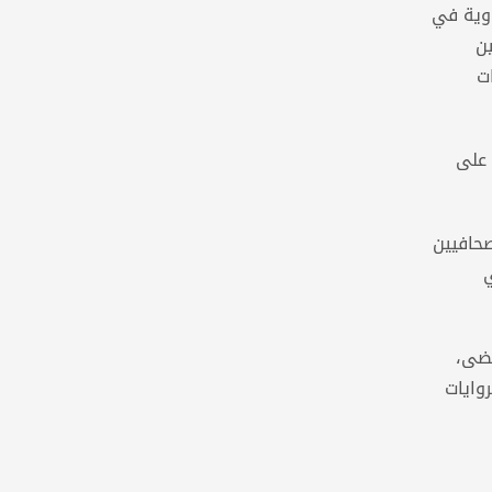
اوية في
ن
ات
 على
صحافيين
ي
مضى،
وايات