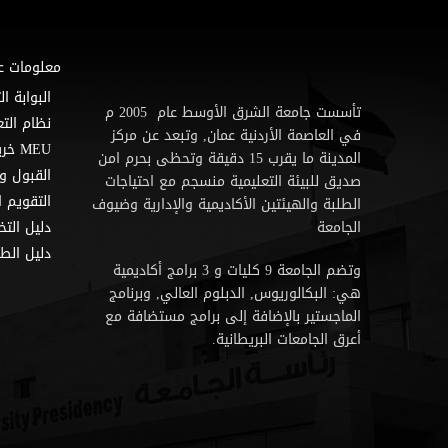
معلومات ع
البوابة ال
تأسست جامعة الشرق الأوسط عام 2005 م
نظام التع
في العاصمة الأردنية عمان, وتبعد عن مركز
MEU خريطة
المدينة ما يقرب 15 دقيقة وتحظى بحرم امن
القبول و
صديق للبيئة التعليمية منسجم مع احتياجات
التقويم ا
الطلبة والهيئتين الأكاديمية والإدارية وضيوف
الجامعة
دليل الت
دليل الطا
وتضم الجامعة 9 كليات و 3 برامج أكاديمية
هي: البكالوريوس, الدبلوم العالي, وبرنامج
الماجستير بالإضافة إلى برامج مستضافة مع
أعرق الجامعات البريطانية.