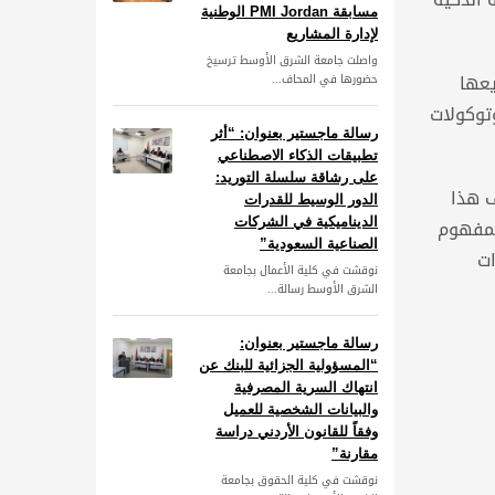
مسابقة PMI Jordan الوطنية
لإدارة المشاريع
واصلت جامعة الشرق الأوسط ترسيخ
يعها
حضورها في المحاف...
توكولات
رسالة ماجستير بعنوان: “أثر
تطبيقات الذكاء الاصطناعي
على رشاقة سلسلة التوريد:
 الاوروبي في اطار برنامج (+ERASMUS) ويهدف هذا
الدور الوسيط للقدرات
لمفهوم
الديناميكية في الشركات
الصناعية السعودية”
ات
نوقشت في كلية الأعمال بجامعة
الشرق الأوسط رسالة...
رسالة ماجستير بعنوان:
“المسؤولية الجزائية للبنك عن
انتهاك السرية المصرفية
والبيانات الشخصية للعميل
وفقاً للقانون الأردني دراسة
مقارنة”
نوقشت في كلية الحقوق بجامعة