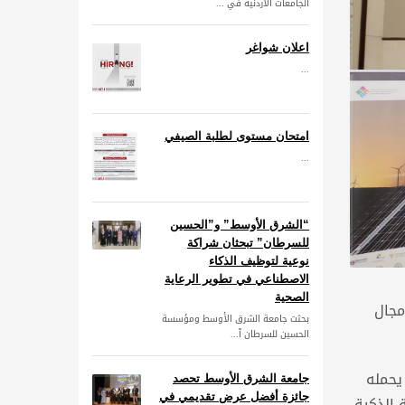
الجامعات الأردنية في ...
اعلان شواغر
...
امتحان مستوى لطلبة الصيفي
...
“الشرق الأوسط” و”الحسين
للسرطان” تبحثان شراكة
نوعية لتوظيف الذكاء
الاصطناعي في تطوير الرعاية
الصحية
من مشروع الأتحاد الأوروبي ( AT –SIGIRES) في مجال
بحثت جامعة الشرق الأوسط ومؤسسة
الحسين للسرطان آ...
يحمله
جامعة الشرق الأوسط تحصد
جائزة أفضل عرض تقديمي في
 الذكية