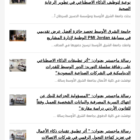
نوعية لتوظيف الذكاء الاصطناعي في تطوير الرعاية
الصحية
بحثت جامعة الشرق الأوسط ومؤسسة الحسين للسرطان آ...
جامعة الشرق الأوسط تحصد جائزة أفضل عرض تقديمي
في مسابقة PMI Jordan الوطنية لإدارة المشاريع
واصلت جامعة الشرق الأوسط ترسيخ حضورها في المحاف...
رسالة ماجستير بعنوان: “أثر تطبيقات الذكاء الاصطناعي
على رشاقة سلسلة التوريد: الدور الوسيط للقدرات
الديناميكية في الشركات الصناعية السعودية”
نوقشت في كلية الأعمال بجامعة الشرق الأوسط رسالة...
رسالة ماجستير بعنوان: “المسؤولية الجزائية للبنك عن
انتهاك السرية المصرفية والبيانات الشخصية للعميل وفقاً
للقانون الأردني دراسة مقارنة”
نوقشت في كلية الحقوق بجامعة الشرق الأوسط رسالة ...
رسالة ماجستير بعنوان: ” أثر تطبيق تقنيات ذكاء الأعمال
في تعزيز كفاءة التحول الرقمي في شركات الاتصالات