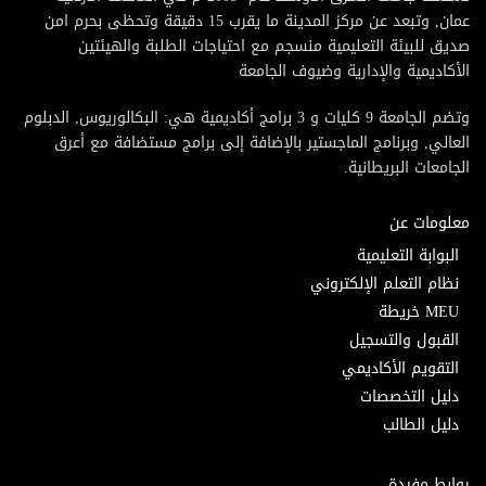
عمان, وتبعد عن مركز المدينة ما يقرب 15 دقيقة وتحظى بحرم امن
صديق للبيئة التعليمية منسجم مع احتياجات الطلبة والهيئتين
الأكاديمية والإدارية وضيوف الجامعة
وتضم الجامعة 9 كليات و 3 برامج أكاديمية هي: البكالوريوس, الدبلوم
العالي, وبرنامج الماجستير بالإضافة إلى برامج مستضافة مع أعرق
الجامعات البريطانية.
معلومات عن
البوابة التعليمية
نظام التعلم الإلكتروني
MEU خريطة
القبول والتسجيل
التقويم الأكاديمي
دليل التخصصات
دليل الطالب
روابط مفيدة