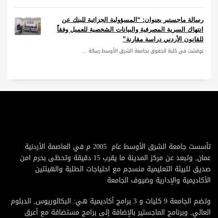
رسالة ماجستير بعنوان: “المسؤولية الجزائية للبنك عن
انتهاك السرية المصرفية والبيانات الشخصية للعميل وفقاً
للقانون الأردني دراسة مقارنة”
نوقشت في كلية الحقوق بجامعة الشرق الأوسط رسالة ...
تأسست جامعة الشرق الأوسط عام 2005 م في العاصمة الأردنية
عمان, وتبعد عن مركز المدينة ما يقرب 15 دقيقة وتحظى بحرم امن
صديق للبيئة التعليمية منسجم مع احتياجات الطلبة والهيئتين
الأكاديمية والإدارية وضيوف الجامعة
وتضم الجامعة 9 كليات و 3 برامج أكاديمية هي: البكالوريوس, الدبلوم
العالي, وبرنامج الماجستير بالإضافة إلى برامج مستضافة مع أعرق