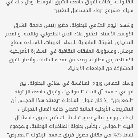
القانونية، إضافة لفريق جامعة الشرق الأوسط، وكل ذلك في
سياق مشروع “رواد المستقبل للتغيير”.
وشهد اليوم الختامي للبطولة، حضور رئيس جامعة الشرق
الأوسط الأستاذ الدكتور علاء الدين الحلحولي، ونائبيه، والمدير
التنفيذي للشبكة القانونية للنساء العربيات، الأستاذة سماح
مرمش، ومسؤولة العلاقات الثقافية في السفارة الأمريكية،
الأستاذة ربى مطارنة، وعدد من عمداء الكليات، وأنصار الفرق
المشاركة من الجامعات الأردنية.
وساد الحماس وروح المنافسة في نهائي البطولة، بين
فريقي جامعة آل البيت “الموالي”، وفريق جامعة الزيتونة
“المعارض”، إذ كان عنوان المناظرة “يعتقد هذا المجلس أن
التشريعات الأردنية الحالية تغطي كافة أفعال التحرش”،
ليظفر، ووفق نتائج تصويت لجنة التحكيم، فريق جامعة آل
البيت “الموالي”، بكأس بطولة المناظرات الوطنية، وبمجموع
نقاط 73% في مقابل حصول فريق جامعة الزيتونة “المعارض”