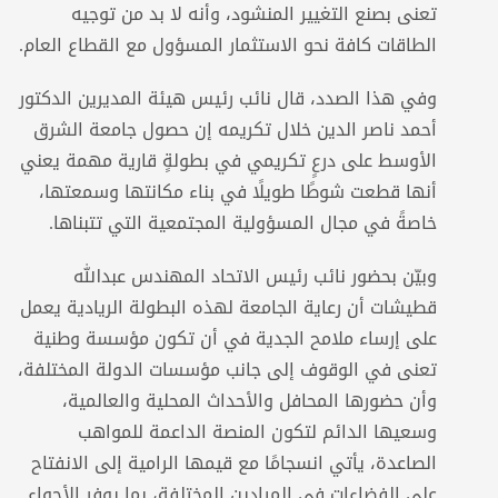
تعنى بصنع التغيير المنشود، وأنه لا بد من توجيه
الطاقات كافة نحو الاستثمار المسؤول مع القطاع العام.
وفي هذا الصدد، قال نائب رئيس هيئة المديرين الدكتور
أحمد ناصر الدين خلال تكريمه إن حصول جامعة الشرق
الأوسط على درعٍ تكريمي في بطولةٍ قارية مهمة يعني
أنها قطعت شوطًا طويلًا في بناء مكانتها وسمعتها،
خاصةً في مجال المسؤولية المجتمعية التي تتبناها.
وبيّن بحضور نائب رئيس الاتحاد المهندس عبدالله
قطيشات أن رعاية الجامعة لهذه البطولة الريادية يعمل
على إرساء ملامح الجدية في أن تكون مؤسسة وطنية
تعنى في الوقوف إلى جانب مؤسسات الدولة المختلفة،
وأن حضورها المحافل والأحداث المحلية والعالمية،
وسعيها الدائم لتكون المنصة الداعمة للمواهب
الصاعدة، يأتي انسجامًا مع قيمها الرامية إلى الانفتاح
على الفضاءات في الميادين المختلفة، بما يوفر الأجواء