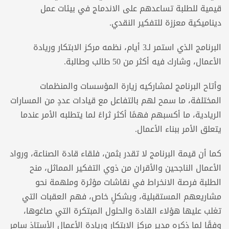
قيمية للطلبة تساعدهم على الاندماج في بيئات عمل
ديناميكية معززة للتفكير النقدي.
البرنامج الذي استمر لـ3 أيام، نظمه مركز الابتكار وريادة
الأعمال، وشارك فيه أكثر من 50 طالب وطالبة.
وأتاح البرنامج لمشاركيه زيارة المؤسسات والمنظمات
المختلفة، ما سمح لهم بالتفاعل مع قيادات عددٍ من المسارات
الريادية، ما أكسبهم فهمًا أكثر ثراءً لما يتطلبه الأمر عندما
يتعلق الأمر ببناء الأعمال.
كما أن قيمة البرنامج لا تقدر بثمن، فلقاء قادة الصناعة، ورواد
الأعمال الناجحين والأقران من ذوي التفكير المماثل، منح
الطلبة فرصة الانخراط في نقاشات مؤثرة وملهمة نحو
مشاريعهم المستقبلية، وبشكلٍ خاص، فهم العقبات التي
تغلب عليها هؤلاء القادة والحلول المبتكرة التي صاغوها،
وفقًا لما ذكره مدير مركز الابتكار وريادة الأعمال الأستاذ سامر