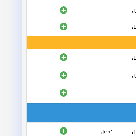
ل
ل
ل
ل
ل
تحميل