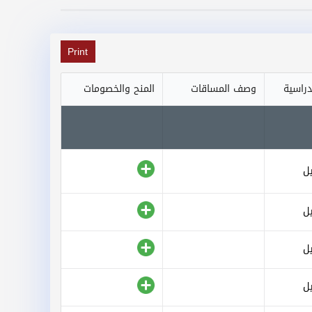
Print
دراسية
وصف المساقات
المنح والخصومات
ل
ل
ل
ل