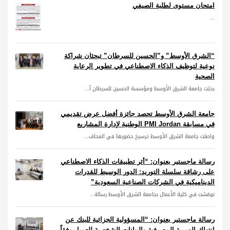
امتحان مستوى لطلبة الصيفي
...
“الشرق الأوسط” و”الحسين للسرطان” تبحثان شراكة
نوعية لتوظيف الذكاء الاصطناعي في تطوير الرعاية
الصحية
بحثت جامعة الشرق الأوسط ومؤسسة الحسين للسرطان آ...
جامعة الشرق الأوسط تحصد جائزة أفضل عرض تقديمي
في مسابقة PMI Jordan الوطنية لإدارة المشاريع
واصلت جامعة الشرق الأوسط ترسيخ حضورها في المحاف...
رسالة ماجستير بعنوان: “أثر تطبيقات الذكاء الاصطناعي
على رشاقة سلسلة التوريد: الدور الوسيط للقدرات
الديناميكية في الشركات الصناعية السعودية”
نوقشت في كلية الأعمال بجامعة الشرق الأوسط رسالة...
رسالة ماجستير بعنوان: “المسؤولية الجزائية للبنك عن
انتهاك السرية المصرفية والبيانات الشخصية للعميل وفقاً