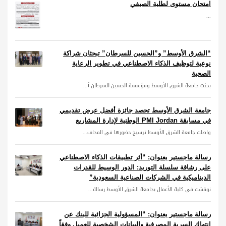
امتحان مستوى لطلبة الصيفي
...
“الشرق الأوسط” و”الحسين للسرطان” تبحثان شراكة
نوعية لتوظيف الذكاء الاصطناعي في تطوير الرعاية
الصحية
بحثت جامعة الشرق الأوسط ومؤسسة الحسين للسرطان آ...
جامعة الشرق الأوسط تحصد جائزة أفضل عرض تقديمي
في مسابقة PMI Jordan الوطنية لإدارة المشاريع
واصلت جامعة الشرق الأوسط ترسيخ حضورها في المحاف...
رسالة ماجستير بعنوان: “أثر تطبيقات الذكاء الاصطناعي
على رشاقة سلسلة التوريد: الدور الوسيط للقدرات
الديناميكية في الشركات الصناعية السعودية”
نوقشت في كلية الأعمال بجامعة الشرق الأوسط رسالة...
رسالة ماجستير بعنوان: “المسؤولية الجزائية للبنك عن
انتهاك السرية المصرفية والبيانات الشخصية للعميل وفقاً