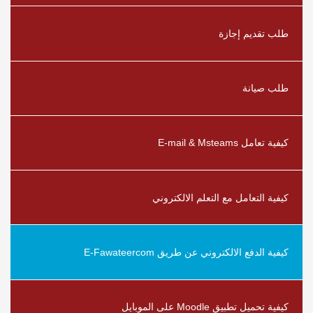
طلب تقديم إجازة
طلب صيانة
كيفية تعامل E-mail & Msteams
كيفية التعامل مع التعلم الالكتروني
كيفية الدفع الالكتروني عن طريق E-Fawateercom
كيفية تحميل تطبيق Moodle على الموبايل