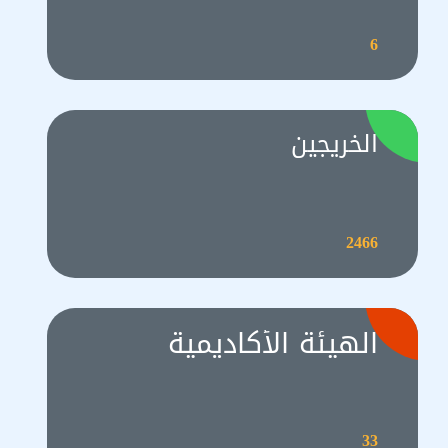
6
الخريجين
2466
الهيئة الأكاديمية
33