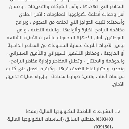
المخاطر التي تهددها ، وأمن الشبكات والتطبيقات ، وضمان
أمن وحماية أنظمة تكنولوجيا المعلومات ؛الأمن المادي
وأهميته: تثبيت الحواجز التي تمنعه ​​من الهجوم ، وبرامج
مكافحة البرامج الضارة وأنواعها ، والبنية التحتية ، وأمن
الموظفين ؛أمان الأجهزة المحمولة والثغرات الأمنية الشائعة:
توفير الأدوات اللازمة لحماية المعلومات من المخاطر الداخلية
أو الخارجية ، ومخاطر التشفير السيبراني والتأمين السيبراني ،
والحوكمة والامتثال ، وتحليل المخاطر وإدارة مخاطر البرامج ،
وتحديد واختبار نقاط الضعف فيها ، وكيفية العمل على كتابة
سياسات آمنة ، وتنفيذ ضوابط مختلفة ، وإجراء عمليات تدقيق
الأمان.
التشريعات الناظمة للتكنولوجيا المالية رقمها
0393403
المتطلب السابق (اساسيات التكنولوجيا المالية
0391501)
،