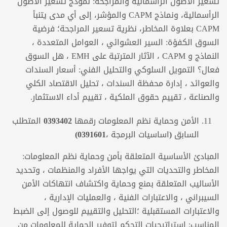
تسعير الأصول الرأسمالية والمراجحة: نموذج تسعير الأصول
الرأسمالية، ونماذج CAPM والمؤشر، إلى أي مدى يتنبأ
CAPM بعلاوة المخاطر، نظرية تسعير المراجحة؛ فرضية
السوق الكفؤة: السير العشوائي ، العوامل المتعددة ،
النماذج و CAPM ، الآثار المترتبة على EMH ، هل السوق
فعال؟ التمويل السلوكي والتحليل الفني: أسعار السندات
والعوائد ، إدارة محفظة السندات ، تحليل الاقتصاد الكلي
والصناعة ، تقييم حقوق الملكية ، تقييم أداء الاستثمار.
الأمن وحماية نظم المعلومات رقمها 0393402
المتطلب
السابق (
اساسيات البرمجة ،0391601
)
المبادئ الأساسية المتعلقة بأمن وحماية نظم المعلومات:
المخاطر والتحديات التي يواجها الأفراد والمنظمات ، وتحديد
الأساليب المتعلقة بمنع وحماية واكتشاف انتهاكات الأمن
السيبراني ، والاعتبارات الفنية ، والعمليات الإدارية ،
والاعتبارات المستقبلية ؛التحليل والتقييم للوصول إلى الضبط
المناسب: استراتيجيات التحكم لتوفير الحماية للمعلومات من