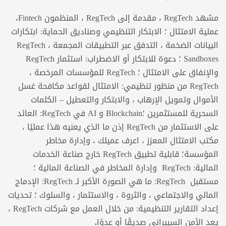
مشهد RegTech ، مقدمة إلى RegTech ، المنظمون Fintech،
عملية الامتثال ؛ الابتكار التنظيمي وصناديق الحماية: ابتكارات
البيانات الضخمة ، التدفق عبر التطبيقات المجمعة ، RegTech
Sandboxes ؛ دعوة للابتكار أو الاضطراب: استثمار RegTech
والإنفاق على الامتثال ؛ RegTech للمؤسسات المرخصة ،
RegTech من منظور تنظيمي: الامتثال لقواعد مكافحة غسل
الأموال وتمويل الإرهاب ، والابتكار والتعطيل – الكلمات
السحرية للمستثمرين ؛Blockchain و AI في RegTech: العائد
على الاستثمار من RegTech إذن ما الذي يعنيه هذا عمليًا ،
مكتب الامتثال المعزز ، اعرف عميلك ، وإدارة مخاطر
المؤسسة؛ قابلية تطبيق RegTech خارج صناعة الخدمات
المالية: RegTech وإدارة المخاطر في الصناعة المالية ؛
مستقبل RegTech: ما هي الصورة الأكبر لـ RegTech: الإدماج
المالي والاجتماعي ، والثروة ، والاستثمار ، والسلوك ؛ تحديات
إعداد التقارير التنظيمية: من خلال العمل مع شركات RegTech ،
يعد الأمن السيبراني صديقًا أو عدوًا
.