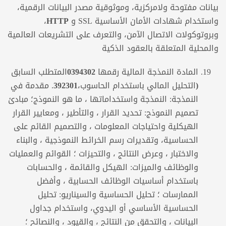
بيانات مفتوحة ولامركزية، وموثوقية مصدر البيانات الرقمية،
واستخدام شهادات الأمان الأساسية SSL و
HTTP
،
وبروتوكولات الاتصال الآمن، والتعرف على التشريعات العالمية
والمحلية المتعلقة بالعقود الذكية
المادة النمذجة المالية
رقمها
0394302
المتطلب السابق
(التحليل المالي باستخدام الحاسوب،
392301
. مقدمة في
النمذجة: النمذجة واستخداماتها ، ما هو النموذج؛ مبادئ
تصميم النموذج: تحديد القرار ، والتأطير ، ومعايير القرار
الهيكلية واحتياجات المعلومات ، والتصميم القائم على
الحساسية، وتقديرات رسم الخرائط النموذجية ، والبناء
والاختبار ، وعرض النتائج ، والتحيزات ؛ القوائم والعمليات
والوظائف والميزات: الهيكل والقائمة ، والحسابات
باستخدام أساسيات الوظائف الحسابية ، وأفضل
الممارسات ؛ تحليل الحساسية والسيناريو: تحليل
الحساسية الأساسي أو اليدوي، واستخدام جداول
البيانات ، والتحقق من النتائج ، والقيود ، والنصائح ؛