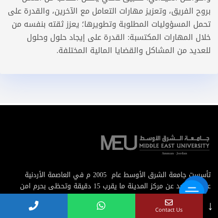
بروح الفريق، وتعزيز مهارات التعامل مع الآخرين، والقدرة على
تحمل المسؤوليات المطلوبة وتطويرها؛ يعزز ثقته بنفسه من
خلال المهارات المكتسبة: القدرة على إيجاد حلول وحلول
للعديد من المشاكل والقضايا المالية المختلفة.
تأسست جامعة الشرق الأوسط عام 2005 م في العاصمة الأردنية
عمان, وتبعد عن مركز المدينة ما يقرب 15 دقيقة وتحظى بحرم امن
صديق للبيئة التعليمية منسجم مع احتياجات الطلبة والهيئتين
↓
الأكاديمية والإدارية وضيوف الجامعة
Contact Us