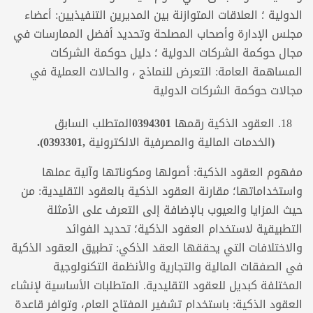
الدولية ؛ العلاقات المتوازنة بين المديرين التنفيذيين: أعضاء
مجلس الإدارة وأصحاب المصلحة وتحديد أفضل الممارسات في
مجال حوكمة الشركات الدولية ؛ دليل حوكمة الشركات
المساهمة العامة: التعرض للنماذج ، والحالات العملية في
مجالات حوكمة الشركات الدولية
العقود الذكية رقمها
0394301
المتطلب السابق
(
الخدمات المالية والمصرفية الالكترونية ,0393301
).
مفهوم العقود الذكية: أصولها ومكوناتها وآلية عملها
واستخداماتها؛ مقارنة العقود الذكية بالعقود التقليدية: من
حيث المزايا والعيوب بالإضافة إلى التعرف على الأمثلة
التطبيقية لاستخدام العقود الذكية؛ تحديد الفوائد
والاختلافات التي يحققها العقد الذكي: تطبيق العقود الذكية
في الصفقات المالية والتجارية والأنظمة التكنولوجية
المختلفة كبديل للعقود التقليدية. المتطلبات الأساسية لإنشاء
العقود الذكية: باستخدام تشفير المفتاح العام، وتوافر قاعدة