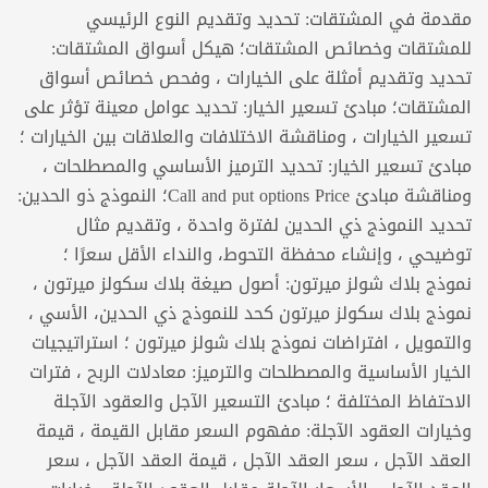
مقدمة في المشتقات: تحديد وتقديم النوع الرئيسي
للمشتقات وخصائص المشتقات؛ هيكل أسواق المشتقات:
تحديد وتقديم أمثلة على الخيارات ، وفحص خصائص أسواق
المشتقات؛ مبادئ تسعير الخيار: تحديد عوامل معينة تؤثر على
تسعير الخيارات ، ومناقشة الاختلافات والعلاقات بين الخيارات ؛
مبادئ تسعير الخيار: تحديد الترميز الأساسي والمصطلحات ،
ومناقشة مبادئ Call and put options Price؛ النموذج ذو الحدين:
تحديد النموذج ذي الحدين لفترة واحدة ، وتقديم مثال
توضيحي ، وإنشاء محفظة التحوط، والنداء الأقل سعرًا ؛
نموذج بلاك شولز ميرتون: أصول صيغة بلاك سكولز ميرتون ،
نموذج بلاك سكولز ميرتون كحد للنموذج ذي الحدين، الأسي ،
والتمويل ، افتراضات نموذج بلاك شولز ميرتون ؛ استراتيجيات
الخيار الأساسية والمصطلحات والترميز: معادلات الربح ، فترات
الاحتفاظ المختلفة ؛ مبادئ التسعير الآجل والعقود الآجلة
وخيارات العقود الآجلة: مفهوم السعر مقابل القيمة ، قيمة
العقد الآجل ، سعر العقد الآجل ، قيمة العقد الآجل ، سعر