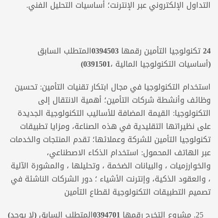
التداول الإلكتروني عبر الإنترنت؛ أساسيات التحليل الفني.
24
تكنولوجيا التأمين
رقمها
0394503
المتطلب السابق
(
أساسيات التكنولوجيا المالية
،
0391501
)
استخدام التكنولوجيا في مجال ابتكار تقنيات التأمين: تحسين
وظائف وأنشطة شركات التأمين؛ أهمية الانتقال إلى
التكنولوجيا: القيمة المضافة للأساليب التكنولوجية الجديدة
على نظيراتها التقليدية في هذه الصناعة، ومزايا تطبيقات
تكنولوجيا التأمين للشركة وعملائها؛ تقدم المنتجات والخدمات
عبر الهاتف المحمول: استخدام الذكاء الاصطناعي،
والخوارزميات ، والبيانات الضخمة ، وتحليلها ، والمشورة الآلية
، والعقود الذكية، وإنترنت الأشياء ؛ دور الشركات الناشئة في
تصميم التطبيقات التكنولوجية لقطاع التأمين
مشروع التخرج
رقمها
0394701
المتطلب السابق (لا يوجد)