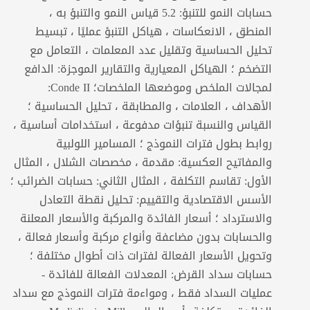
حسابات النمو للتنبؤ: 5.2 قياس النمو والتنبؤ به ،
المنطق ، الانعكاسات ، هياكل التنبؤ عمليًا ، تبسيط
تحليل الحساسية وتقليل عدد المعلمات ، التعامل مع
التضخم ؛ الهياكل المعيارية والتقارير الموجزة: الدافع
لمجالات الملخص وموضعها الملخصات؛ Conde II:
الأهداف ، العلامات ، والمطابقة ، تحليل الحساسية ؛
القياس والنسبة تنبؤات مدفوعة ، استخدامات أساسية ،
روابط بطول فترات النموذج ؛ المسامير اللولبية
والمفاتيح العكسية: مقدمة ، مخصصات الشلال ، المثال
الأول: تقاسم التكلفة ، المثال الثاني: حسابات الضرائب ؛
الأسس الاقتصادية والتقييم: تحليل نقطة التعادل
والاسترداد ؛ أسعار الفائدة والمركبة والأسعار المعلنة
والحسابات بدون مضاعفة وأنواع مركبة وأسعار فعالة ،
وتحويل الأسعار الفعالة لفترات ذات أطوال مختلفة ؛
حسابات سداد القرض: المعدلات الفعالة للفائدة ‐
عمليات السداد فقط ، ومواءمة فترات النموذج مع سداد