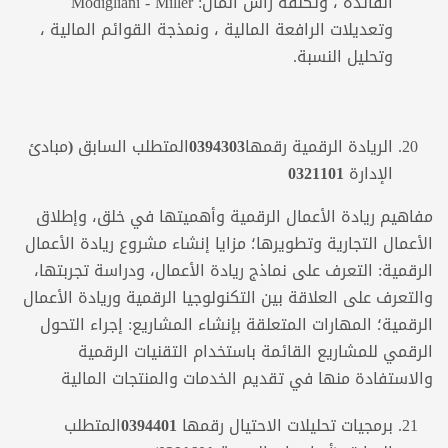
الفائدة ، وتكلفة رأس المال: Modigliani ‐ Miller
وتعديلات الرافعة المالية ، ونمذجة القوائم المالية ،
وتحليل النسبة.
الريادة الرقمية رقمها0394303المتطلب السابق (
مبادئ
الإدارة 0321101
مفاهيم ريادة الأعمال الرقمية وأهميتها في خلق، وإطلاق
الأعمال التجارية وتطويرها؛ مزايا إنشاء مشروع ريادة الأعمال
الرقمية: التعرف على نماذج ريادة الأعمال، ودراسة تجربتها،
والتعرف على العلاقة بين التكنولوجيا الرقمية وريادة الأعمال
الرقمية؛ المهارات المتعلقة بإنشاء المشاريع: إجراء التحول
الرقمي للمشاريع القائمة باستخدام التقنيات الرقمية
والاستفادة منها في تقديم الخدمات والمنتجات المالية
برمجيات تحليلات الاحتيال
رقمها
0394401
المتطلب