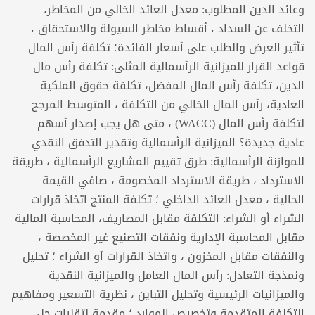
وعائد الدين المطلوب: معدل العائد الخالي من المخاطر،
التخلف عن السداد ، أقساط مخاطر السيولة والاستحقاق ،
تأثير العرض والطلب على أسعار الفائدة؛ تكلفة رأس المال –
قواعد القرار للميزانية الرأسمالية المثلى: تكلفة رأس مال
الدين، تكلفة رأس المال المفضل، تكلفة حقوق الملكية
العادية، رأس المال الخالي من التكلفة ، المتوسط المرجح
لتكلفة رأس المال (WACC) ، متى هل يجب إصدار أسهم
عادية جديدة؟ الميزانية الرأسمالية وتقدير التدفق النقدي
للموازنة الرأسمالية: طرق تقييم المشاريع الرأسمالية ، طريقة
الاسترداد ، طريقة الاسترداد المخصومة ، صافي القيمة
الحالية ، معدل العائد الداخلي ؛ تكلفة المنتج اتخاذ قرارات
الشراء أو الشراء: التكلفة مقابل المصاريف، المحاسبة المالية
مقابل المحاسبة الإدارية ونفقات التصنيع غير المخصصة ،
والنفقات مقابل المخزون ، واتخاذ القرارات أو الشراء ؛ تحليل
ونمذجة التعادل: رأس المال العامل والميزانية النقدية
والميزانيات الرئيسية وتحليل التباين ، نظرية التسعير ومفاهيم
التكلفة المتقدمة وتخصيص الموارد ؛ مقدمة لتقنيات حل