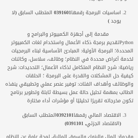
اساسيات البرمجة
رقمها
0391601
المتطلب السابق (
لا
يوجد )
مقدمة إلى أجهزة الكمبيوتر والبرامج و
Pythonتقديم برمجة ذكاء الأعمال واستخدام لغات الكمبيوتر
المحددة؛ البرمجة الأولية: المبادئ الأساسية لبناء البرمجيات
لخدمة أغراض محددة في النظام؛ وظائف، سلاسل، وكائنات
رياضية: شرح النظام المتكامل لذكاء الأعمال؛ التحديدات: شرح
كيفية حل المشكلات والقدرة على البرمجة ؛ الحلقات
والوظائف وأهداف الفئات: توفير عنصر عملي وتطبيقي ينفذه
الطالب بمهمة تحليل حالة عمل بسيطة ثابتة وتطوير برنامج
تكون مخرجاته تقريرًا تحليليًا أو مؤشرات أداء مختارة
الاقتصاد المالي
رقمها
0392101
المتطلب السابق
(الاقتصاد الجزئي,
0391101
)
مقدمة: المال والبنوك والسوق المالية، لمحة عامة عن النظام