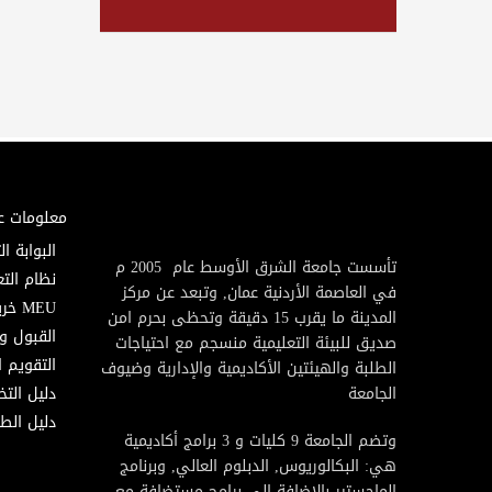
معلومات ع
البوابة ال
تأسست جامعة الشرق الأوسط عام 2005 م
نظام التع
في العاصمة الأردنية عمان, وتبعد عن مركز
MEU خريطة
المدينة ما يقرب 15 دقيقة وتحظى بحرم امن
القبول و
صديق للبيئة التعليمية منسجم مع احتياجات
التقويم ا
الطلبة والهيئتين الأكاديمية والإدارية وضيوف
الجامعة
دليل الت
دليل الطا
وتضم الجامعة 9 كليات و 3 برامج أكاديمية
هي: البكالوريوس, الدبلوم العالي, وبرنامج
الماجستير بالإضافة إلى برامج مستضافة مع