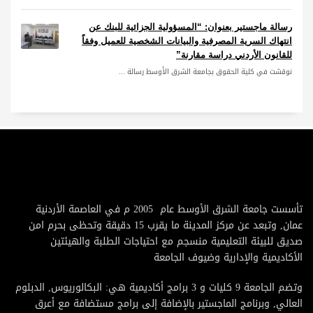
رسالة ماجستير بعنوان: “المسؤولية الجزائية للبنك عن
انتهاك السرية المصرفية والبيانات الشخصية للعميل وفقاً
للقانون الأردني دراسة مقارنة”
نوقشت في كلية الحقوق بجامعة الشرق الأوسط رسالة ...
تأسست جامعة الشرق الأوسط عام 2005 م في العاصمة الأردنية
عمان, وتبعد عن مركز المدينة ما يقرب 15 دقيقة وتحظى بحرم امن
صديق للبيئة التعليمية منسجم مع احتياجات الطلبة والهيئتين
الأكاديمية والإدارية وضيوف الجامعة
وتضم الجامعة 9 كليات و 3 برامج أكاديمية هي: البكالوريوس, الدبلوم
العالي, وبرنامج الماجستير بالإضافة إلى برامج مستضافة مع أعرق