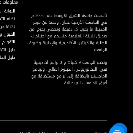
معلومات ع
البوابة ال
تأسست جامعة الشرق الأوسط عام 2005 م
نظام التع
في العاصمة الأردنية عمان, وتبعد عن مركز
MEU خريطة
المدينة ما يقرب 15 دقيقة وتحظى بحرم امن
القبول و
صديق للبيئة التعليمية منسجم مع احتياجات
التقويم ا
الطلبة والهيئتين الأكاديمية والإدارية وضيوف
الجامعة
دليل الت
دليل الطا
وتضم الجامعة 9 كليات و 3 برامج أكاديمية
هي: البكالوريوس, الدبلوم العالي, وبرنامج
الماجستير بالإضافة إلى برامج مستضافة مع
أعرق الجامعات البريطانية.