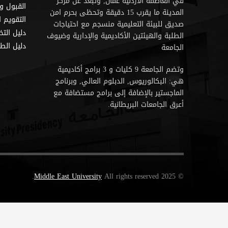
في العاصمة الأردنية عمان, وتبعد عن مركز
القبول و
المدينة ما يقرب 15 دقيقة وتحظى بحرم امن
التقويم ا
صديق للبيئة التعليمية منسجم مع احتياجات
دليل الت
الطلبة والهيئتين الأكاديمية والإدارية وضيوف
دليل الطا
الجامعة
وتضم الجامعة 9 كليات و 3 برامج أكاديمية
هي: البكالوريوس, الدبلوم العالي, وبرنامج
الماجستير بالإضافة إلى برامج مستضافة مع
أعرق الجامعات البريطانية.
Middle East University
All rights reserved.
© 2025