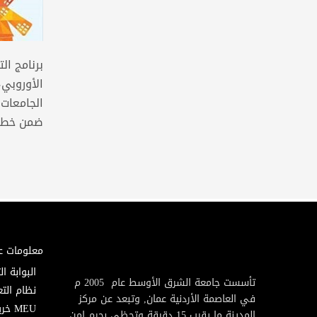
برنامج ال
الأوروبي
الجامعات 
ضمن خطط
معلومات ع
البوابة ال
تأسست جامعة الشرق الأوسط عام 2005 م
نظام التع
في العاصمة الأردنية عمان, وتبعد عن مركز
MEU خريطة
المدينة ما يقرب 15 دقيقة وتحظى بحرم امن