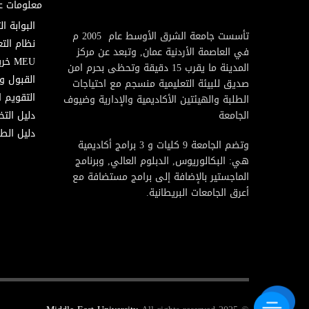
معلومات ع
البوابة ال
تأسست جامعة الشرق الأوسط عام 2005 م
نظام التع
في العاصمة الأردنية عمان, وتبعد عن مركز
MEU خريطة
المدينة ما يقرب 15 دقيقة وتحظى بحرم امن
القبول و
صديق للبيئة التعليمية منسجم مع احتياجات
التقويم ا
الطلبة والهيئتين الأكاديمية والإدارية وضيوف
الجامعة
دليل الت
دليل الطا
وتضم الجامعة 9 كليات و 3 برامج أكاديمية
هي: البكالوريوس, الدبلوم العالي, وبرنامج
الماجستير بالإضافة إلى برامج مستضافة مع
أعرق الجامعات البريطانية.