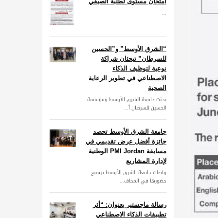
امتحان مستوى لطلبة الصيفي
...
“الشرق الأوسط” و”الحسين
للسرطان” تبحثان شراكة
نوعية لتوظيف الذكاء
الاصطناعي في تطوير الرعاية
الصحية
بحثت جامعة الشرق الأوسط ومؤسسة
الحسين للسرطان آ...
جامعة الشرق الأوسط تحصد
جائزة أفضل عرض تقديمي في
مسابقة PMI Jordan الوطنية
لإدارة المشاريع
واصلت جامعة الشرق الأوسط ترسيخ
حضورها في المحاف...
رسالة ماجستير بعنوان: “أثر
تطبيقات الذكاء الاصطناعي