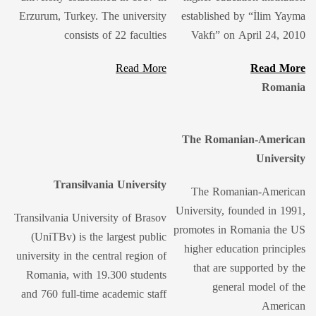
Erzurum, Turkey. The university
established by “İlim Yayma
consists of 22 faculties
Vakfı” on April 24, 2010
Read More
Read More
Romania
The Romanian-American
University
Transilvania University
The Romanian-American
University, founded in 1991,
Transilvania University of Brasov
promotes in Romania the US
(UniTBv) is the largest public
higher education principles
university in the central region of
that are supported by the
Romania, with 19.300 students
general model of the
and 760 full-time academic staff
American ​